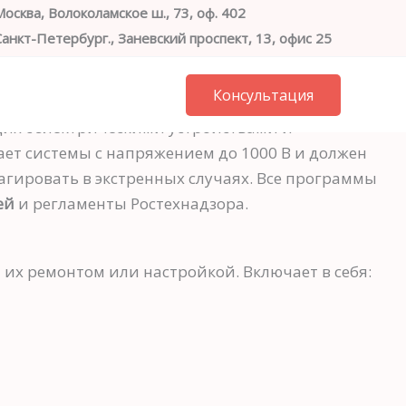
Москва, Волоколамское ш., 73, оф. 402
Санкт-Петербург., Заневский проспект, 13, офис 25
8 495 108 44 75
Консультация
8 812 237 32 00
щих с электрическими устройствами и
ает системы с напряжением до 1000 В и должен
агировать в экстренных случаях. Все программы
ей
и регламенты Ростехнадзора.
 их ремонтом или настройкой. Включает в себя: