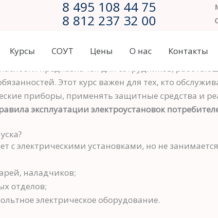
8 495 108 44 75
8 812 237 32 00
Курсы
СОУТ
Цены
О нас
Контакты
лектробезопасности?
зопасности предназначен для сотрудников, работаю
язанностей. Этот курс важен для тех, кто обслужив
ческие приборы, применять защитные средства и ре
равила эксплуатации электроустановок потребител
уска?
ет с электрическими установками, но не занимается
арей, наладчиков;
х отделов;
ольтное электрическое оборудование.