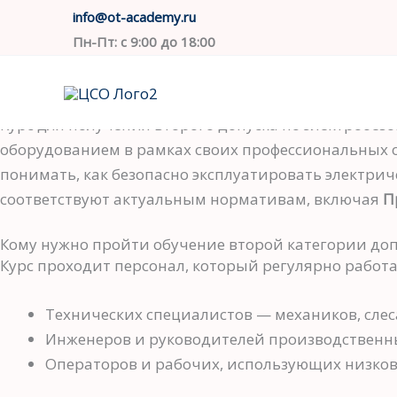
Электробезопасность 2 группа
Перейти
info@ot-academy.ru
Программа, форматы и необходимые документы
к
Пн-Пт: с 9:00 до 18:00
содержимому
Зачем необходимо обучение по второй категории э
Курс для получения второго допуска по электробе
оборудованием в рамках своих профессиональных об
понимать, как безопасно эксплуатировать электри
соответствуют актуальным нормативам, включая
П
Кому нужно пройти обучение второй категории доп
Курс проходит персонал, который регулярно работа
Технических специалистов — механиков, слес
Инженеров и руководителей производственны
Операторов и рабочих, использующих низков