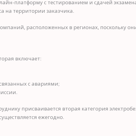
лайн-платформу с тестированием и сдачей экзамена
а на территории заказчика.
мпаний, расположенных в регионах, поскольку они
торая включает:
связанных с авариями;
иссии.
руднику присваивается вторая категория электроб
существляется ежегодно.