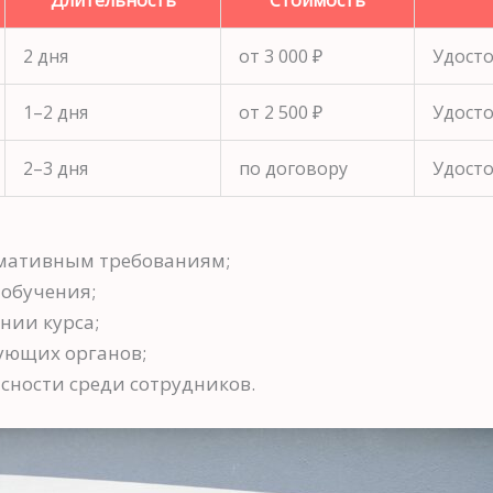
Длительность
Стоимость
2 дня
от 3 000 ₽
Удосто
1–2 дня
от 2 500 ₽
Удосто
2–3 дня
по договору
Удосто
рмативным требованиям;
 обучения;
нии курса;
ующих органов;
ности среди сотрудников.