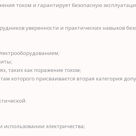
ения током и гарантирует безопасную эксплуатаци
рудников уверенности и практических навыков безо
электрооборудованием;
щиты;
х, таких как поражение током;
там которого присваивается вторая категория допу
ктической.
и использовании электричества;